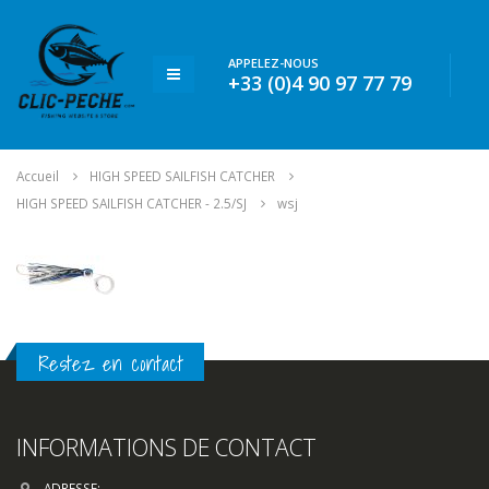
APPELEZ-NOUS
+33 (0)4 90 97 77 79
Accueil
HIGH SPEED SAILFISH CATCHER
HIGH SPEED SAILFISH CATCHER - 2.5/SJ
wsj
Restez en contact
INFORMATIONS DE CONTACT
ADRESSE: