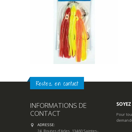
Restez en contact
INFORMATIONS DE
SOYEZ
CONTACT
Pour tou
demande 
ADRESSE:
24, Routes d’Arles, 13460 Saintes-