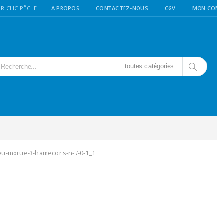
R CLIC-PÊCHE
A PROPOS
CONTACTEZ-NOUS
CGV
MON CO
toutes catégories
lieu-morue-3-hamecons-n-7-0-1_1