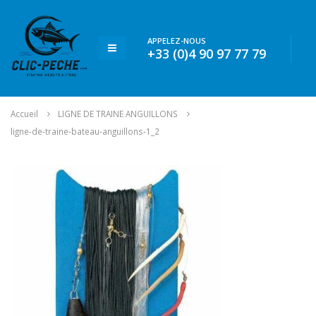
APPELEZ-NOUS
+33 (0)4 90 97 77 79
Accueil
LIGNE DE TRAINE ANGUILLONS
ligne-de-traine-bateau-anguillons-1_2