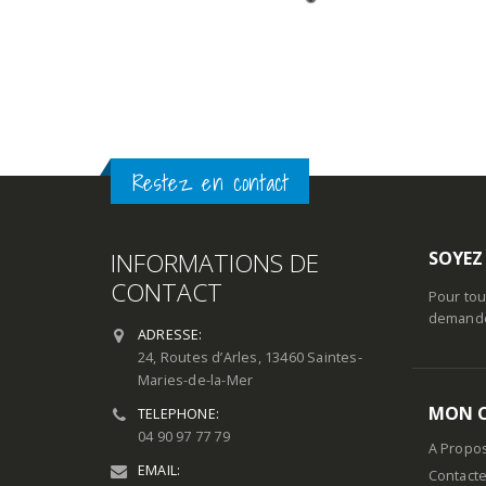
Restez en contact
INFORMATIONS DE
SOYEZ
CONTACT
Pour tou
demande 
ADRESSE:
24, Routes d’Arles, 13460 Saintes-
Maries-de-la-Mer
MON 
TELEPHONE:
04 90 97 77 79
A Propo
EMAIL:
Contact