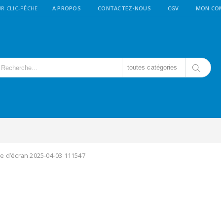
R CLIC-PÊCHE
A PROPOS
CONTACTEZ-NOUS
CGV
MON CO
toutes catégories
e d’écran 2025-04-03 111547