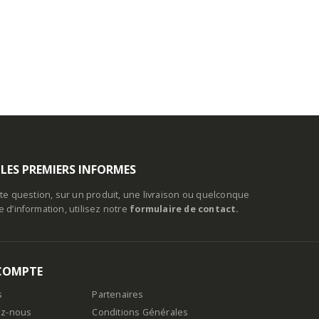
 LES PREMIERS INFORMES
te question, sur un produit, une livraison ou quelconque
d’information, utilisez notre
formulaire de contact.
COMPTE
s
Partenaires
ez-nous
Conditions Générales