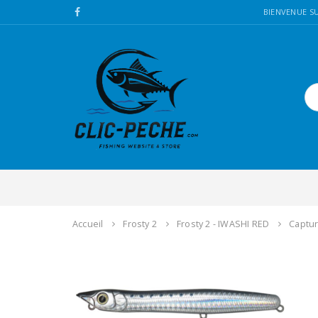
BIENVENUE SU
Accueil
Frosty 2
Frosty 2 - IWASHI RED
Captur