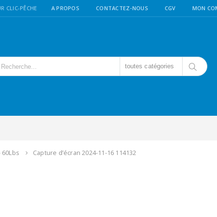
R CLIC-PÊCHE
A PROPOS
CONTACTEZ-NOUS
CGV
MON CO
toutes catégories
- 60Lbs
Capture d’écran 2024-11-16 114132