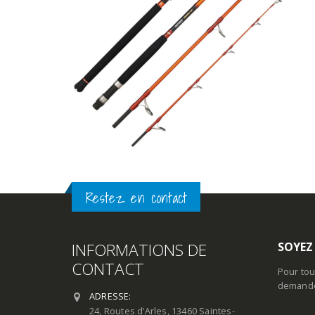
Restez en contact
INFORMATIONS DE
SOYEZ
CONTACT
Pour tou
demande 
ADRESSE:
24, Routes d’Arles, 13460 Saintes-