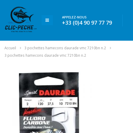
APPELEZ-NOUS
+33 (0)4 90 97 77 79
Accueil
3 pochettes hamecons daurade vmc 7210bn n.2
3 pochettes hamecons daurade vmc 7210bn n.2