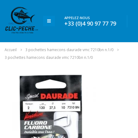
APPELEZ-NOUS
+33 (0)4 90 97 77 79
Accueil
3 pochettes hamecons daurade vmc 7210bn n.1/0
3 pochettes hamecons daurade vmc 7210bn n.1/0