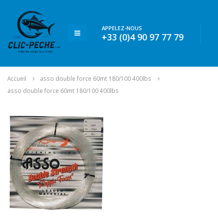
APPELEZ-NOUS
+33 (0)4 90 97 77 79
Accueil
asso double force 60mt 180/100 400lbs
asso double force 60mt 180/100 400lbs