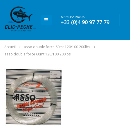
APPELEZ-NOUS
+33 (0)4 90 97 77 79
Accueil
asso double force 60mt 120/100 200lbs
asso double force 60mt 120/100 200lbs