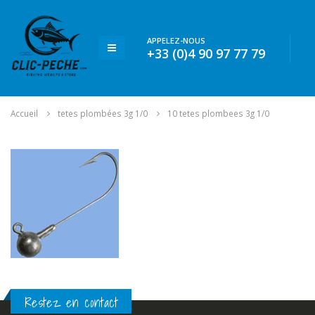
APPELEZ-NOUS
+33 (0)4 90 97 77 79
Accueil
tetes plombées 3g 1/0
10 tetes plombees 3g 1/0
Restez en contact