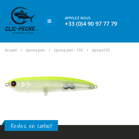
APPELEZ-NOUS
+33 (0)4 90 97 77 79
Accueil
zipsea pen
zipsea pen - 155
zipsea155
Restez en contact